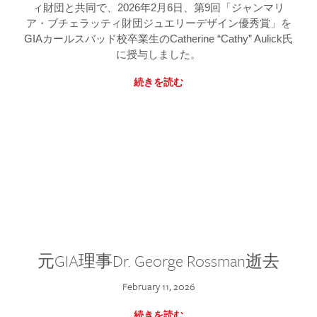
ィ財団と共同で、2026年2月6日、第9回「ジャンマリ
ア・ブチェラッティ財団ジュエリーデザイン優秀賞」を
GIAカールスバッド校卒業生のCatherine “Cathy” Aulick氏
に授与しました。
続きを読む
元GIA理事Dr. George Rossman逝去
February 11, 2026
続きを読む