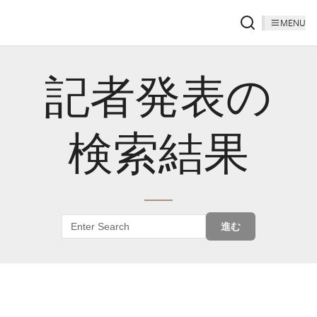
MENU
記者発表の
検索結果
進む