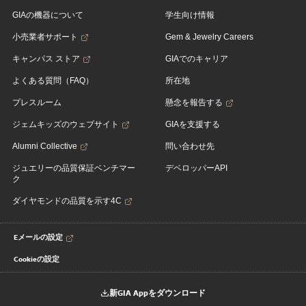
GIAの機器について
学生向け情報
小売業者サポート
Gem & Jewelry Careers
キャンパス ストア
GIAでのキャリア
よくある質問（FAQ）
所在地
プレスルーム
懸念を報告する
ジェムキッズのウェブサイト
GIAを支援する
Alumni Collective
問い合わせ先
ジュエリーの品質保証ベンチマー
デベロッパーAPI
ク
ダイヤモンドの品質を示す4C
Eメールの設定
Cookieの設定
新GIA Appをダウンロード