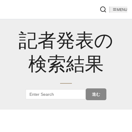
MENU
記者発表の
検索結果
進む