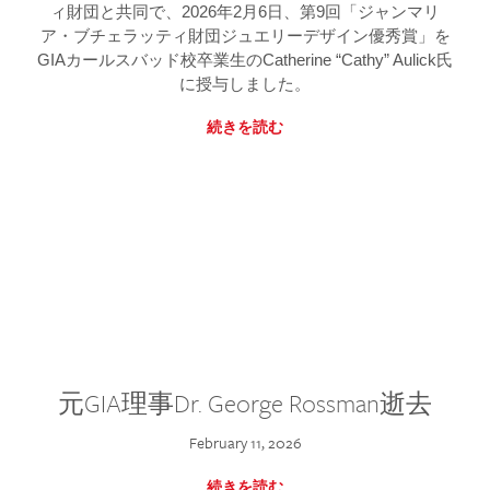
ィ財団と共同で、2026年2月6日、第9回「ジャンマリ
ア・ブチェラッティ財団ジュエリーデザイン優秀賞」を
GIAカールスバッド校卒業生のCatherine “Cathy” Aulick氏
に授与しました。
続きを読む
元GIA理事Dr. George Rossman逝去
February 11, 2026
続きを読む