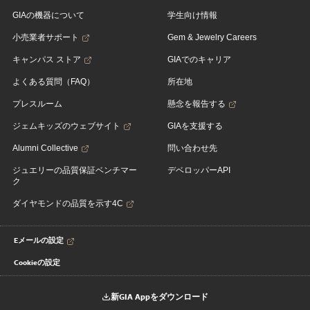
GIAの機器について
学生向け情報
小売業者サポート
Gem & Jewelry Careers
キャンパス ストア
GIAでのキャリア
よくある質問（FAQ）
所在地
プレスルーム
懸念を報告する
ジェムキッズのウェブサイト
GIAを支援する
Alumni Collective
問い合わせ先
ジュエリーの品質保証ベンチマー
デベロッパーAPI
ク
ダイヤモンドの品質を示す4C
Eメールの設定
Cookieの設定
新GIA Appをダウンロード