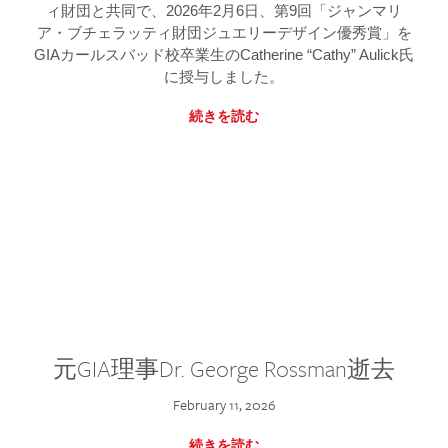
ィ財団と共同で、2026年2月6日、第9回「ジャンマリ
ア・ブチェラッティ財団ジュエリーデザイン優秀賞」を
GIAカールスバッド校卒業生のCatherine “Cathy” Aulick氏
に授与しました。
続きを読む
元GIA理事Dr. George Rossman逝去
February 11, 2026
続きを読む