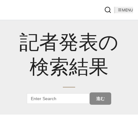
MENU
記者発表の
検索結果
進む