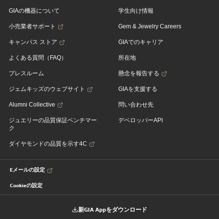
GIAの機器について
学生向け情報
小売業者サポート
Gem & Jewelry Careers
キャンパス ストア
GIAでのキャリア
よくある質問（FAQ）
所在地
プレスルーム
懸念を報告する
ジェムキッズのウェブサイト
GIAを支援する
Alumni Collective
問い合わせ先
ジュエリーの品質保証ベンチマー
デベロッパーAPI
ク
ダイヤモンドの品質を示す4C
Eメールの設定
Cookieの設定
新GIA Appをダウンロード