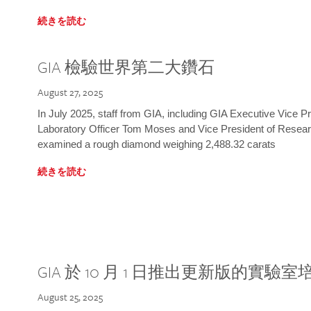
続きを読む
GIA 檢驗世界第二大鑽石
August 27, 2025
In July 2025, staff from GIA, including GIA Executive Vice 
Laboratory Officer Tom Moses and Vice President of Rese
examined a rough diamond weighing 2,488.32 carats
続きを読む
GIA 於 10 月 1 日推出更新版的實驗
August 25, 2025