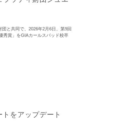
と共同で、2026年2月6日、第9回
秀賞」をGIAカールスバッド校卒
ートをアップデート