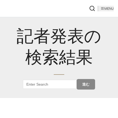
MENU
記者発表の
検索結果
進む