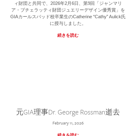
ィ財団と共同で、2026年2月6日、第9回「ジャンマリ
ア・ブチェラッティ財団ジュエリーデザイン優秀賞」を
GIAカールスバッド校卒業生のCatherine “Cathy” Aulick氏
に授与しました。
続きを読む
元GIA理事Dr. George Rossman逝去
February 11, 2026
続きを読む