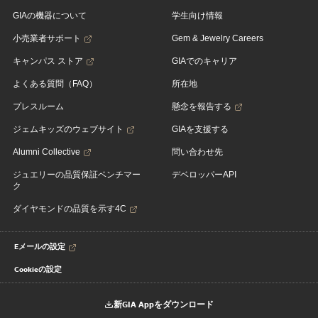
GIAの機器について
学生向け情報
小売業者サポート
Gem & Jewelry Careers
キャンパス ストア
GIAでのキャリア
よくある質問（FAQ）
所在地
プレスルーム
懸念を報告する
ジェムキッズのウェブサイト
GIAを支援する
Alumni Collective
問い合わせ先
ジュエリーの品質保証ベンチマー
デベロッパーAPI
ク
ダイヤモンドの品質を示す4C
Eメールの設定
Cookieの設定
新GIA Appをダウンロード