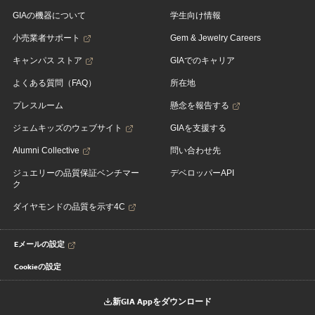
GIAの機器について
学生向け情報
小売業者サポート
Gem & Jewelry Careers
キャンパス ストア
GIAでのキャリア
よくある質問（FAQ）
所在地
プレスルーム
懸念を報告する
ジェムキッズのウェブサイト
GIAを支援する
Alumni Collective
問い合わせ先
ジュエリーの品質保証ベンチマー
デベロッパーAPI
ク
ダイヤモンドの品質を示す4C
Eメールの設定
Cookieの設定
新GIA Appをダウンロード