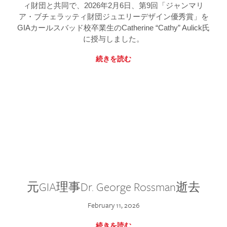
ィ財団と共同で、2026年2月6日、第9回「ジャンマリ
ア・ブチェラッティ財団ジュエリーデザイン優秀賞」を
GIAカールスバッド校卒業生のCatherine “Cathy” Aulick氏
に授与しました。
続きを読む
元GIA理事Dr. George Rossman逝去
February 11, 2026
続きを読む