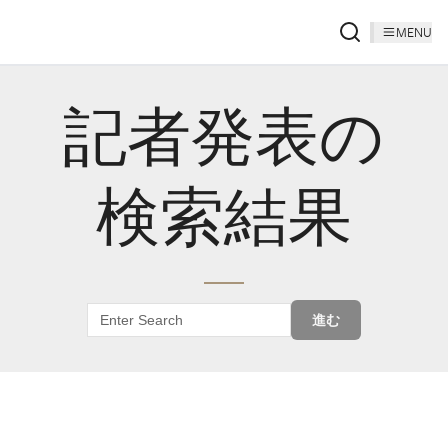
MENU
記者発表の
検索結果
進む