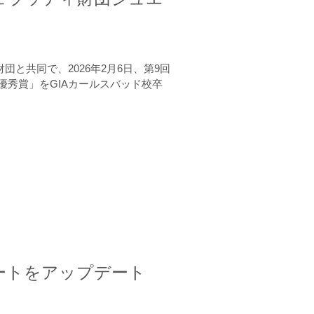
と共同で、2026年2月6日、第9回
秀賞」をGIAカールスバッド校卒
ートをアップデート