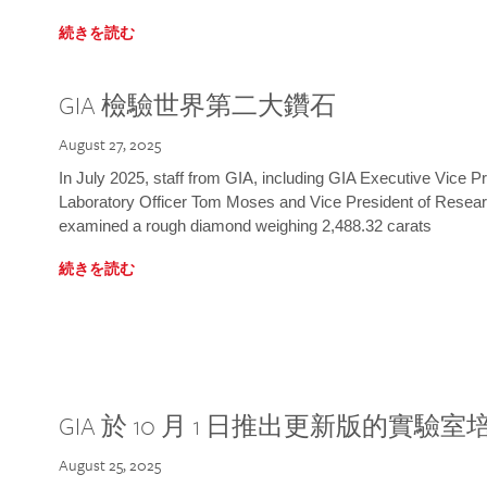
続きを読む
GIA 檢驗世界第二大鑽石
August 27, 2025
In July 2025, staff from GIA, including GIA Executive Vice 
Laboratory Officer Tom Moses and Vice President of Rese
examined a rough diamond weighing 2,488.32 carats
続きを読む
GIA 於 10 月 1 日推出更新版的實驗
August 25, 2025