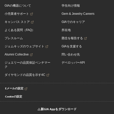
GIAの機器について
学生向け情報
小売業者サポート
Gem & Jewelry Careers
キャンパス ストア
GIAでのキャリア
よくある質問（FAQ）
所在地
プレスルーム
懸念を報告する
ジェムキッズのウェブサイト
GIAを支援する
Alumni Collective
問い合わせ先
ジュエリーの品質保証ベンチマー
デベロッパーAPI
ク
ダイヤモンドの品質を示す4C
Eメールの設定
Cookieの設定
新GIA Appをダウンロード