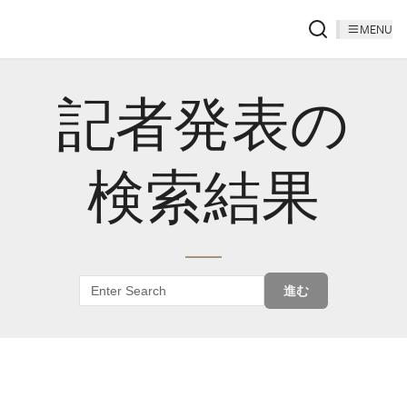
MENU
記者発表の
検索結果
進む