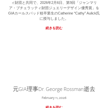
ィ財団と共同で、2026年2月6日、第9回「ジャンマリ
ア・ブチェラッティ財団ジュエリーデザイン優秀賞」を
GIAカールスバッド校卒業生のCatherine “Cathy” Aulick氏
に授与しました。
続きを読む
元GIA理事Dr. George Rossman逝去
February 11, 2026
続きを読む