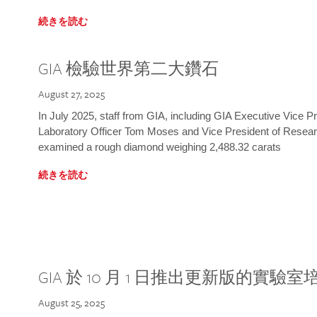
続きを読む
GIA 檢驗世界第二大鑽石
August 27, 2025
In July 2025, staff from GIA, including GIA Executive Vice 
Laboratory Officer Tom Moses and Vice President of Rese
examined a rough diamond weighing 2,488.32 carats
続きを読む
GIA 於 10 月 1 日推出更新版的實驗
August 25, 2025