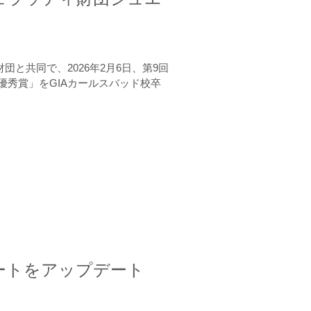
と共同で、2026年2月6日、第9回
秀賞」をGIAカールスバッド校卒
ートをアップデート