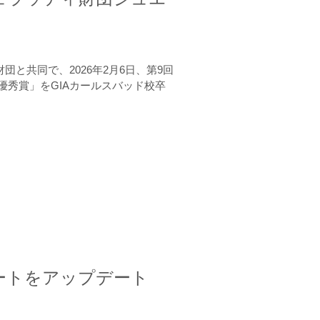
と共同で、2026年2月6日、第9回
秀賞」をGIAカールスバッド校卒
ートをアップデート