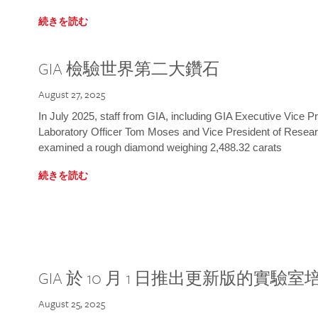
続きを読む
GIA 檢驗世界第二大鑽石
August 27, 2025
In July 2025, staff from GIA, including GIA Executive Vice 
Laboratory Officer Tom Moses and Vice President of Rese
examined a rough diamond weighing 2,488.32 carats
続きを読む
GIA 於 10 月 1 日推出更新版的實驗
August 25, 2025