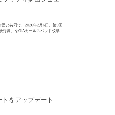
と共同で、2026年2月6日、第9回
秀賞」をGIAカールスバッド校卒
ートをアップデート