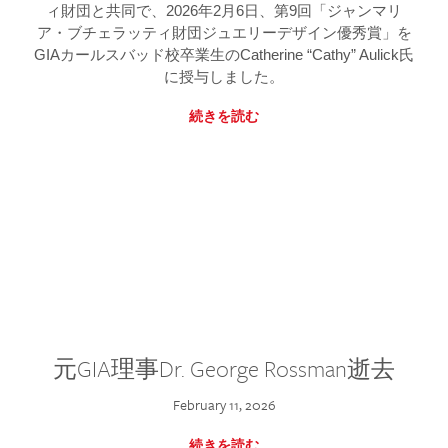
ィ財団と共同で、2026年2月6日、第9回「ジャンマリ
ア・ブチェラッティ財団ジュエリーデザイン優秀賞」を
GIAカールスバッド校卒業生のCatherine “Cathy” Aulick氏
に授与しました。
続きを読む
元GIA理事Dr. George Rossman逝去
February 11, 2026
続きを読む