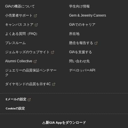
GIAの機器について
学生向け情報
小売業者サポート
Gem & Jewelry Careers
キャンパス ストア
GIAでのキャリア
よくある質問（FAQ）
所在地
プレスルーム
懸念を報告する
ジェムキッズのウェブサイト
GIAを支援する
Alumni Collective
問い合わせ先
ジュエリーの品質保証ベンチマー
デベロッパーAPI
ク
ダイヤモンドの品質を示す4C
Eメールの設定
Cookieの設定
新GIA Appをダウンロード