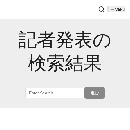
MENU
記者発表の
検索結果
進む