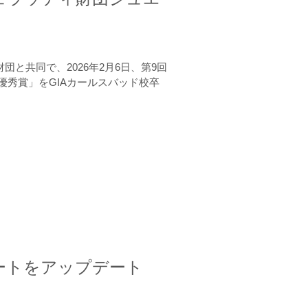
と共同で、2026年2月6日、第9回
秀賞」をGIAカールスバッド校卒
ートをアップデート