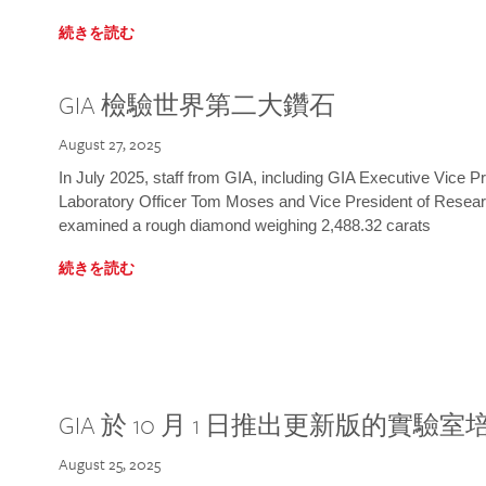
続きを読む
GIA 檢驗世界第二大鑽石
August 27, 2025
In July 2025, staff from GIA, including GIA Executive Vice 
Laboratory Officer Tom Moses and Vice President of Rese
examined a rough diamond weighing 2,488.32 carats
続きを読む
GIA 於 10 月 1 日推出更新版的實驗
August 25, 2025