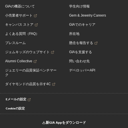
GIAの機器について
学生向け情報
小売業者サポート
Gem & Jewelry Careers
キャンパス ストア
GIAでのキャリア
よくある質問（FAQ）
所在地
プレスルーム
懸念を報告する
ジェムキッズのウェブサイト
GIAを支援する
Alumni Collective
問い合わせ先
ジュエリーの品質保証ベンチマー
デベロッパーAPI
ク
ダイヤモンドの品質を示す4C
Eメールの設定
Cookieの設定
新GIA Appをダウンロード