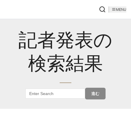
MENU
記者発表の
検索結果
進む