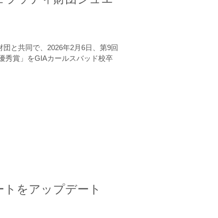
と共同で、2026年2月6日、第9回
秀賞」をGIAカールスバッド校卒
ートをアップデート