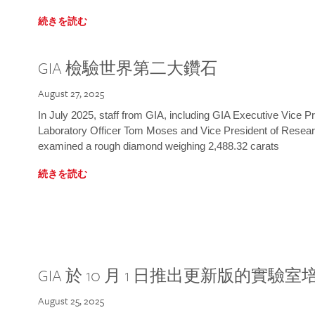
続きを読む
GIA 檢驗世界第二大鑽石
August 27, 2025
In July 2025, staff from GIA, including GIA Executive Vice 
Laboratory Officer Tom Moses and Vice President of Rese
examined a rough diamond weighing 2,488.32 carats
続きを読む
GIA 於 10 月 1 日推出更新版的實驗
August 25, 2025