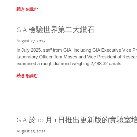
続きを読む
GIA 檢驗世界第二大鑽石
August 27, 2025
In July 2025, staff from GIA, including GIA Executive Vice 
Laboratory Officer Tom Moses and Vice President of Rese
examined a rough diamond weighing 2,488.32 carats
続きを読む
GIA 於 10 月 1 日推出更新版的實驗
August 25, 2025