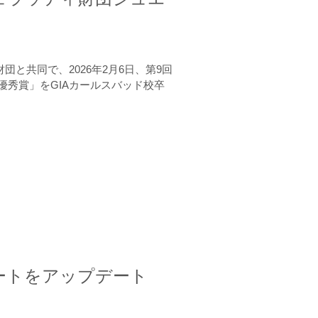
と共同で、2026年2月6日、第9回
秀賞」をGIAカールスバッド校卒
ートをアップデート