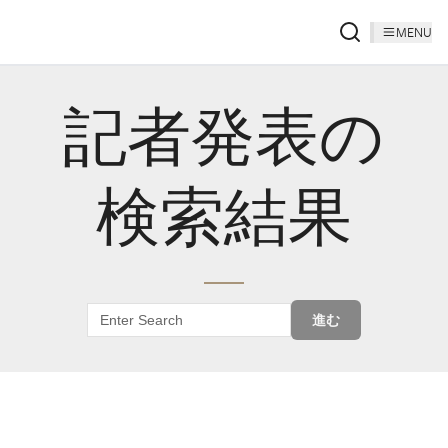
MENU
記者発表の
検索結果
進む