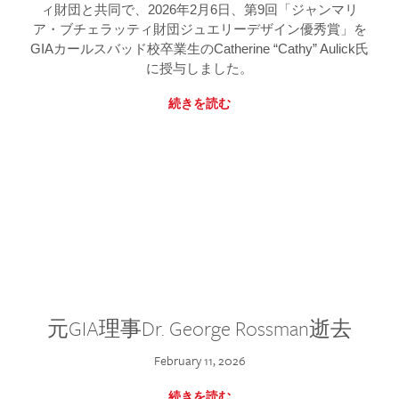
ィ財団と共同で、2026年2月6日、第9回「ジャンマリ
ア・ブチェラッティ財団ジュエリーデザイン優秀賞」を
GIAカールスバッド校卒業生のCatherine “Cathy” Aulick氏
に授与しました。
続きを読む
元GIA理事Dr. George Rossman逝去
February 11, 2026
続きを読む