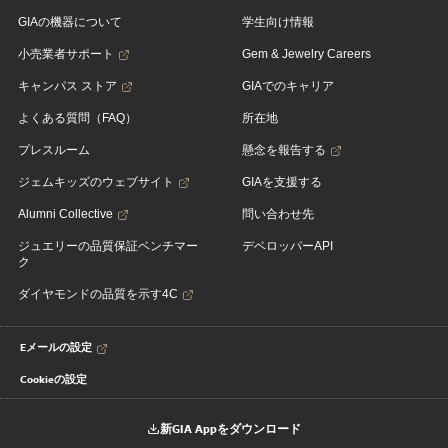
GIAの機器について
学生向け情報
小売業者サポート
Gem & Jewelry Careers
キャンパス ストア
GIAでのキャリア
よくある質問（FAQ）
所在地
プレスルーム
懸念を報告する
ジェムキッズのウェブサイト
GIAを支援する
Alumni Collective
問い合わせ先
ジュエリーの品質保証ベンチマー
デベロッパーAPI
ク
ダイヤモンドの品質を示す4C
Eメールの設定
Cookieの設定
新GIA Appをダウンロード