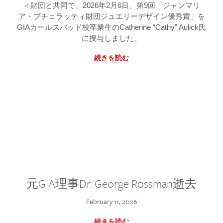
ィ財団と共同で、2026年2月6日、第9回「ジャンマリ
ア・ブチェラッティ財団ジュエリーデザイン優秀賞」を
GIAカールスバッド校卒業生のCatherine “Cathy” Aulick氏
に授与しました。
続きを読む
元GIA理事Dr. George Rossman逝去
February 11, 2026
続きを読む