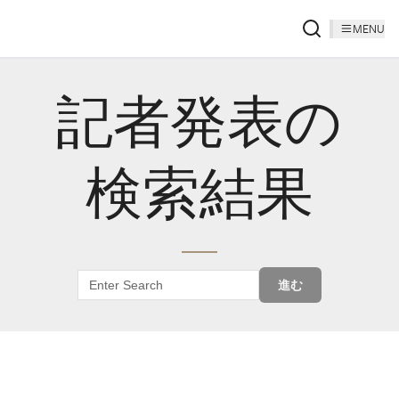
MENU
記者発表の
検索結果
進む