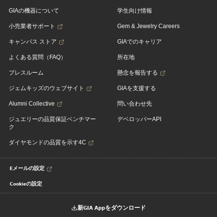
GIAの機器について
学生向け情報
小売業者サポート
Gem & Jewelry Careers
キャンパス ストア
GIAでのキャリア
よくある質問（FAQ）
所在地
プレスルーム
懸念を報告する
ジェムキッズのウェブサイト
GIAを支援する
Alumni Collective
問い合わせ先
ジュエリーの品質保証ベンチマー
デベロッパーAPI
ク
ダイヤモンドの品質を示す4C
Eメールの設定
Cookieの設定
新GIA Appをダウンロード