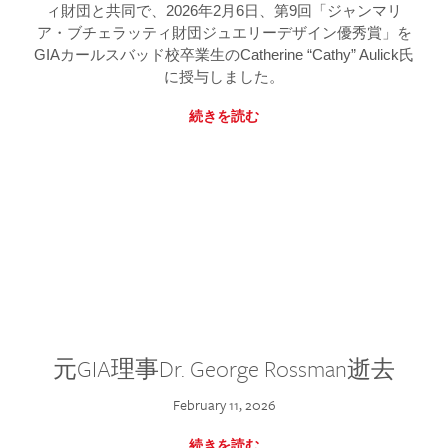
ィ財団と共同で、2026年2月6日、第9回「ジャンマリ
ア・ブチェラッティ財団ジュエリーデザイン優秀賞」を
GIAカールスバッド校卒業生のCatherine “Cathy” Aulick氏
に授与しました。
続きを読む
元GIA理事Dr. George Rossman逝去
February 11, 2026
続きを読む