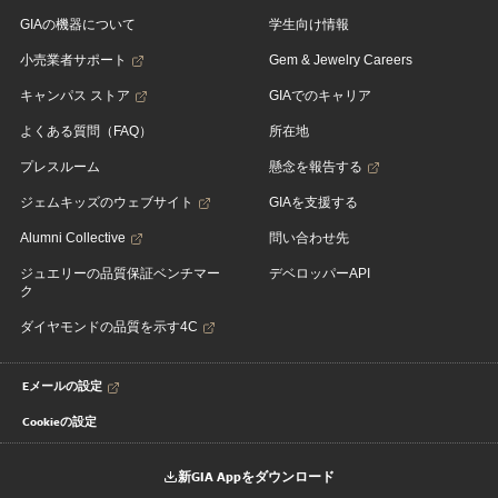
GIAの機器について
学生向け情報
小売業者サポート
Gem & Jewelry Careers
キャンパス ストア
GIAでのキャリア
よくある質問（FAQ）
所在地
プレスルーム
懸念を報告する
ジェムキッズのウェブサイト
GIAを支援する
Alumni Collective
問い合わせ先
ジュエリーの品質保証ベンチマー
デベロッパーAPI
ク
ダイヤモンドの品質を示す4C
Eメールの設定
Cookieの設定
新GIA Appをダウンロード