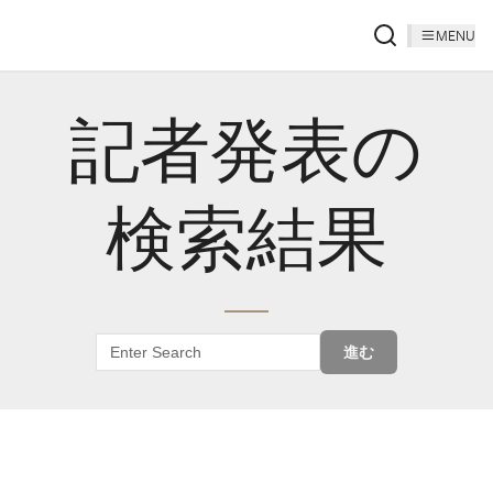
MENU
記者発表の
検索結果
進む