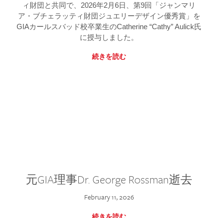
ィ財団と共同で、2026年2月6日、第9回「ジャンマリ
ア・ブチェラッティ財団ジュエリーデザイン優秀賞」を
GIAカールスバッド校卒業生のCatherine “Cathy” Aulick氏
に授与しました。
続きを読む
元GIA理事Dr. George Rossman逝去
February 11, 2026
続きを読む