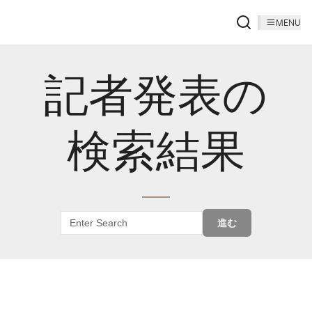
MENU
記者発表の
検索結果
進む