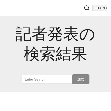
MENU
記者発表の
検索結果
進む