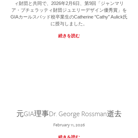
ィ財団と共同で、2026年2月6日、第9回「ジャンマリ
ア・ブチェラッティ財団ジュエリーデザイン優秀賞」を
GIAカールスバッド校卒業生のCatherine “Cathy” Aulick氏
に授与しました。
続きを読む
元GIA理事Dr. George Rossman逝去
February 11, 2026
続きを読む