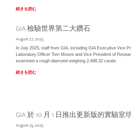
続きを読む
GIA 檢驗世界第二大鑽石
August 27, 2025
In July 2025, staff from GIA, including GIA Executive Vice 
Laboratory Officer Tom Moses and Vice President of Rese
examined a rough diamond weighing 2,488.32 carats
続きを読む
GIA 於 10 月 1 日推出更新版的實驗
August 25, 2025