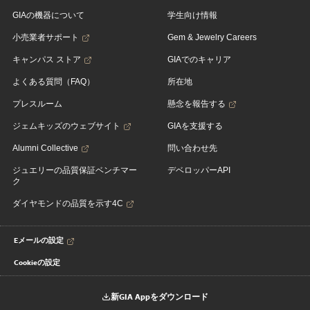
GIAの機器について
学生向け情報
小売業者サポート
Gem & Jewelry Careers
キャンパス ストア
GIAでのキャリア
よくある質問（FAQ）
所在地
プレスルーム
懸念を報告する
ジェムキッズのウェブサイト
GIAを支援する
Alumni Collective
問い合わせ先
ジュエリーの品質保証ベンチマー
デベロッパーAPI
ク
ダイヤモンドの品質を示す4C
Eメールの設定
Cookieの設定
新GIA Appをダウンロード