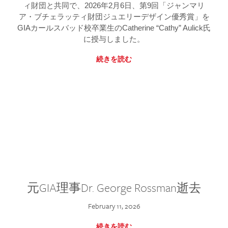
ィ財団と共同で、2026年2月6日、第9回「ジャンマリ
ア・ブチェラッティ財団ジュエリーデザイン優秀賞」を
GIAカールスバッド校卒業生のCatherine “Cathy” Aulick氏
に授与しました。
続きを読む
元GIA理事Dr. George Rossman逝去
February 11, 2026
続きを読む