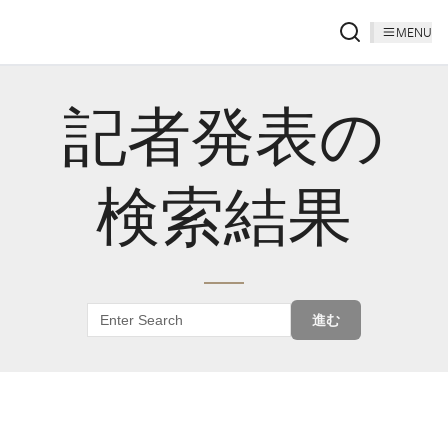
MENU
記者発表の
検索結果
進む