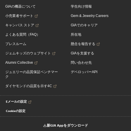
GIAの機器について
学生向け情報
小売業者サポート
Gem & Jewelry Careers
キャンパス ストア
GIAでのキャリア
よくある質問（FAQ）
所在地
プレスルーム
懸念を報告する
ジェムキッズのウェブサイト
GIAを支援する
Alumni Collective
問い合わせ先
ジュエリーの品質保証ベンチマー
デベロッパーAPI
ク
ダイヤモンドの品質を示す4C
Eメールの設定
Cookieの設定
新GIA Appをダウンロード