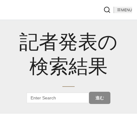
MENU
記者発表の
検索結果
進む