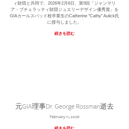
ィ財団と共同で、2026年2月6日、第9回「ジャンマリ
ア・ブチェラッティ財団ジュエリーデザイン優秀賞」を
GIAカールスバッド校卒業生のCatherine “Cathy” Aulick氏
に授与しました。
続きを読む
元GIA理事Dr. George Rossman逝去
February 11, 2026
続きを読む