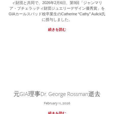
ィ財団と共同で、2026年2月6日、第9回「ジャンマリ
ア・ブチェラッティ財団ジュエリーデザイン優秀賞」を
GIAカールスバッド校卒業生のCatherine “Cathy” Aulick氏
に授与しました。
続きを読む
元GIA理事Dr. George Rossman逝去
February 11, 2026
続きを読む