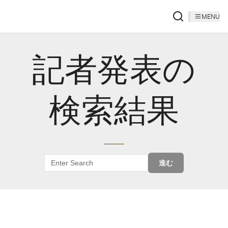
MENU
記者発表の
検索結果
進む