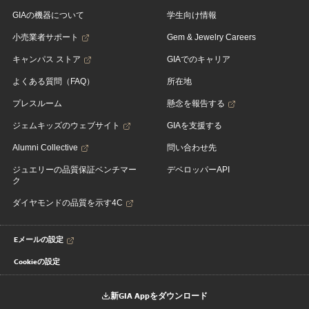
GIAの機器について
学生向け情報
小売業者サポート
Gem & Jewelry Careers
キャンパス ストア
GIAでのキャリア
よくある質問（FAQ）
所在地
プレスルーム
懸念を報告する
ジェムキッズのウェブサイト
GIAを支援する
Alumni Collective
問い合わせ先
ジュエリーの品質保証ベンチマー
デベロッパーAPI
ク
ダイヤモンドの品質を示す4C
Eメールの設定
Cookieの設定
新GIA Appをダウンロード