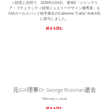
ィ財団と共同で、2026年2月6日、第9回「ジャンマリ
ア・ブチェラッティ財団ジュエリーデザイン優秀賞」を
GIAカールスバッド校卒業生のCatherine “Cathy” Aulick氏
に授与しました。
続きを読む
元GIA理事Dr. George Rossman逝去
February 11, 2026
続きを読む