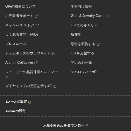
GIAの機器について
学生向け情報
小売業者サポート
Gem & Jewelry Careers
キャンパス ストア
GIAでのキャリア
よくある質問（FAQ）
所在地
プレスルーム
懸念を報告する
ジェムキッズのウェブサイト
GIAを支援する
Alumni Collective
問い合わせ先
ジュエリーの品質保証ベンチマー
デベロッパーAPI
ク
ダイヤモンドの品質を示す4C
Eメールの設定
Cookieの設定
新GIA Appをダウンロード