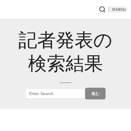
MENU
記者発表の
検索結果
進む