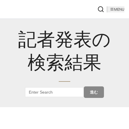
MENU
記者発表の
検索結果
進む