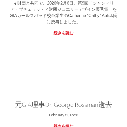
ィ財団と共同で、2026年2月6日、第9回「ジャンマリ
ア・ブチェラッティ財団ジュエリーデザイン優秀賞」を
GIAカールスバッド校卒業生のCatherine “Cathy” Aulick氏
に授与しました。
続きを読む
元GIA理事Dr. George Rossman逝去
February 11, 2026
続きを読む