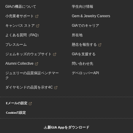
GIAの機器について
学生向け情報
小売業者サポート
Gem & Jewelry Careers
キャンパス ストア
GIAでのキャリア
よくある質問（FAQ）
所在地
プレスルーム
懸念を報告する
ジェムキッズのウェブサイト
GIAを支援する
Alumni Collective
問い合わせ先
ジュエリーの品質保証ベンチマー
デベロッパーAPI
ク
ダイヤモンドの品質を示す4C
Eメールの設定
Cookieの設定
新GIA Appをダウンロード