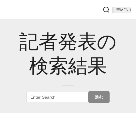
MENU
記者発表の
検索結果
進む