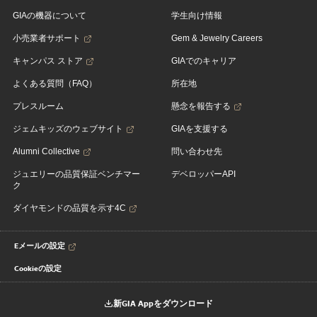
GIAの機器について
学生向け情報
小売業者サポート
Gem & Jewelry Careers
キャンパス ストア
GIAでのキャリア
よくある質問（FAQ）
所在地
プレスルーム
懸念を報告する
ジェムキッズのウェブサイト
GIAを支援する
Alumni Collective
問い合わせ先
ジュエリーの品質保証ベンチマー
デベロッパーAPI
ク
ダイヤモンドの品質を示す4C
Eメールの設定
Cookieの設定
新GIA Appをダウンロード