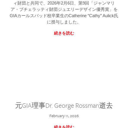
ィ財団と共同で、2026年2月6日、第9回「ジャンマリ
ア・ブチェラッティ財団ジュエリーデザイン優秀賞」を
GIAカールスバッド校卒業生のCatherine “Cathy” Aulick氏
に授与しました。
続きを読む
元GIA理事Dr. George Rossman逝去
February 11, 2026
続きを読む