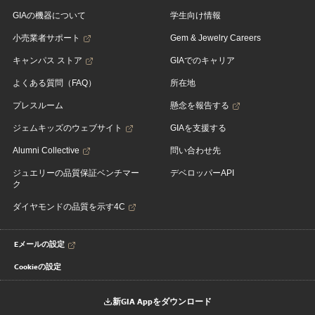
GIAの機器について
学生向け情報
小売業者サポート
Gem & Jewelry Careers
キャンパス ストア
GIAでのキャリア
よくある質問（FAQ）
所在地
プレスルーム
懸念を報告する
ジェムキッズのウェブサイト
GIAを支援する
Alumni Collective
問い合わせ先
ジュエリーの品質保証ベンチマー
デベロッパーAPI
ク
ダイヤモンドの品質を示す4C
Eメールの設定
Cookieの設定
新GIA Appをダウンロード