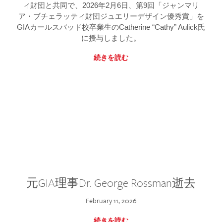
ィ財団と共同で、2026年2月6日、第9回「ジャンマリ
ア・ブチェラッティ財団ジュエリーデザイン優秀賞」を
GIAカールスバッド校卒業生のCatherine “Cathy” Aulick氏
に授与しました。
続きを読む
元GIA理事Dr. George Rossman逝去
February 11, 2026
続きを読む