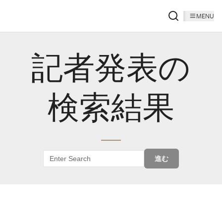
MENU
記者発表の
検索結果
進む