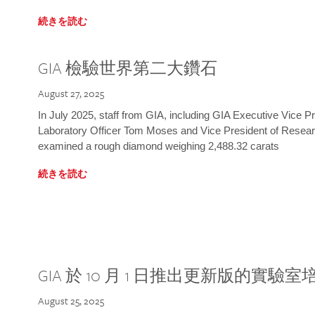
続きを読む
GIA 檢驗世界第二大鑽石
August 27, 2025
In July 2025, staff from GIA, including GIA Executive Vice 
Laboratory Officer Tom Moses and Vice President of Rese
examined a rough diamond weighing 2,488.32 carats
続きを読む
GIA 於 10 月 1 日推出更新版的實驗
August 25, 2025