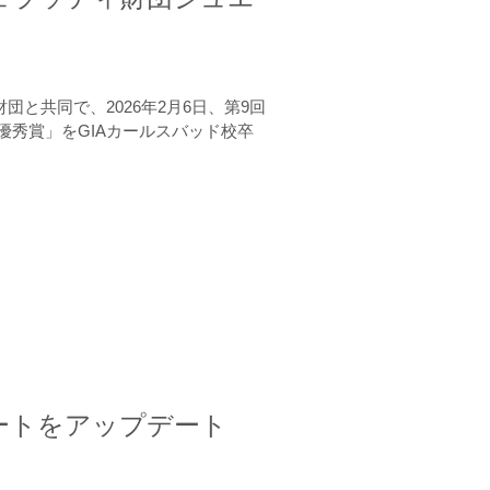
と共同で、2026年2月6日、第9回
秀賞」をGIAカールスバッド校卒
ートをアップデート