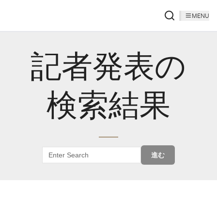
MENU
記者発表の
検索結果
進む