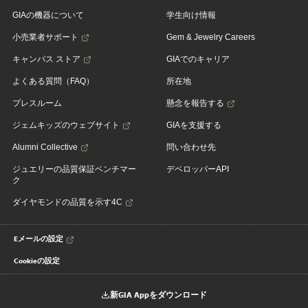
GIAの機器について
学生向け情報
小売業者サポート
Gem & Jewelry Careers
キャンパス ストア
GIAでのキャリア
よくある質問（FAQ）
所在地
プレスルーム
懸念を報告する
ジェムキッズのウェブサイト
GIAを支援する
Alumni Collective
問い合わせ先
ジュエリーの品質保証ベンチマー
デベロッパーAPI
ク
ダイヤモンドの品質を示す4C
Eメールの設定
Cookieの設定
新GIA Appをダウンロード