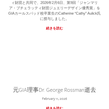
ィ財団と共同で、2026年2月6日、第9回「ジャンマリ
ア・ブチェラッティ財団ジュエリーデザイン優秀賞」を
GIAカールスバッド校卒業生のCatherine “Cathy” Aulick氏
に授与しました。
続きを読む
元GIA理事Dr. George Rossman逝去
February 11, 2026
続きを読む