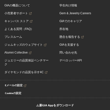
GIAの機器について
学生向け情報
小売業者サポート
Gem & Jewelry Careers
キャンパス ストア
GIAでのキャリア
よくある質問（FAQ）
所在地
プレスルーム
懸念を報告する
ジェムキッズのウェブサイト
GIAを支援する
Alumni Collective
問い合わせ先
ジュエリーの品質保証ベンチマー
デベロッパーAPI
ク
ダイヤモンドの品質を示す4C
Eメールの設定
Cookieの設定
新GIA Appをダウンロード