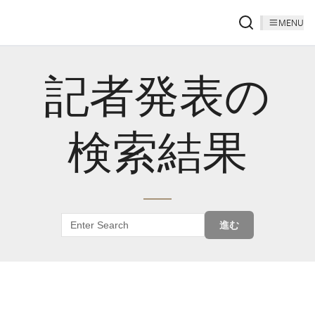
MENU
記者発表の
検索結果
進む