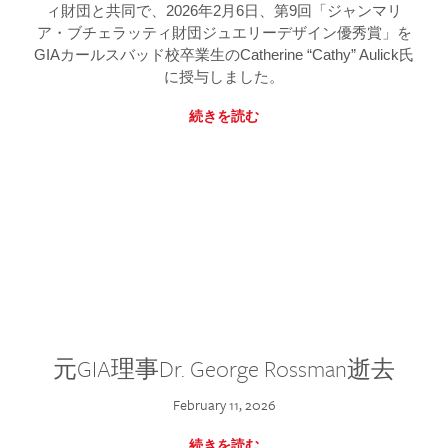
ィ財団と共同で、2026年2月6日、第9回「ジャンマリ
ア・ブチェラッティ財団ジュエリーデザイン優秀賞」を
GIAカールスバッド校卒業生のCatherine “Cathy” Aulick氏
に授与しました。
続きを読む
元GIA理事Dr. George Rossman逝去
February 11, 2026
続きを読む