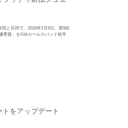
と共同で、2026年2月6日、第9回
秀賞」をGIAカールスバッド校卒
ートをアップデート