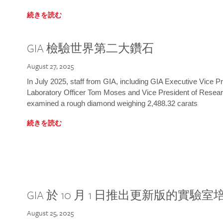
続きを読む
GIA 檢驗世界第二大鑽石
August 27, 2025
In July 2025, staff from GIA, including GIA Executive Vice 
Laboratory Officer Tom Moses and Vice President of Rese
examined a rough diamond weighing 2,488.32 carats
続きを読む
GIA 於 10 月 1 日推出更新版的實驗
August 25, 2025