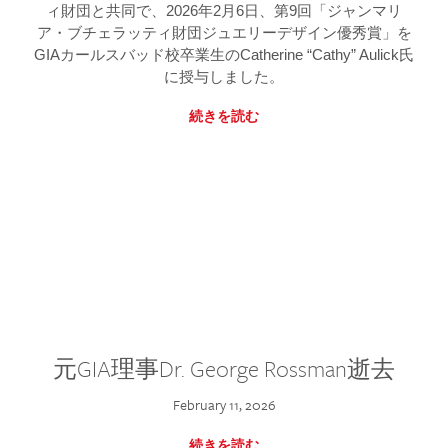
ィ財団と共同で、2026年2月6日、第9回「ジャンマリ
ア・ブチェラッティ財団ジュエリーデザイン優秀賞」を
GIAカールスバッド校卒業生のCatherine “Cathy” Aulick氏
に授与しました。
続きを読む
元GIA理事Dr. George Rossman逝去
February 11, 2026
続きを読む