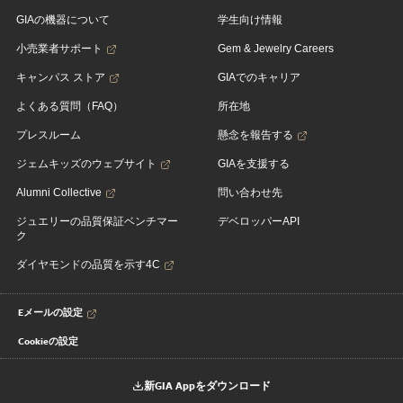
GIAの機器について
学生向け情報
小売業者サポート
Gem & Jewelry Careers
キャンパス ストア
GIAでのキャリア
よくある質問（FAQ）
所在地
プレスルーム
懸念を報告する
ジェムキッズのウェブサイト
GIAを支援する
Alumni Collective
問い合わせ先
ジュエリーの品質保証ベンチマー
デベロッパーAPI
ク
ダイヤモンドの品質を示す4C
Eメールの設定
Cookieの設定
新GIA Appをダウンロード