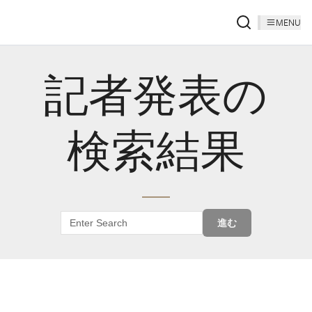
MENU
記者発表の
検索結果
進む