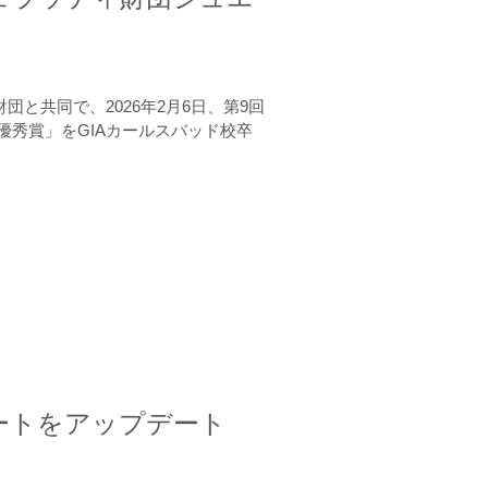
と共同で、2026年2月6日、第9回
秀賞」をGIAカールスバッド校卒
ートをアップデート