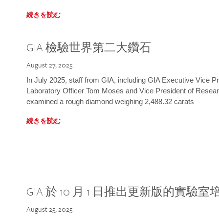
続きを読む
GIA 檢驗世界第二大鑽石
August 27, 2025
In July 2025, staff from GIA, including GIA Executive Vice 
Laboratory Officer Tom Moses and Vice President of Rese
examined a rough diamond weighing 2,488.32 carats
続きを読む
GIA 於 10 月 1 日推出更新版的實驗
August 25, 2025