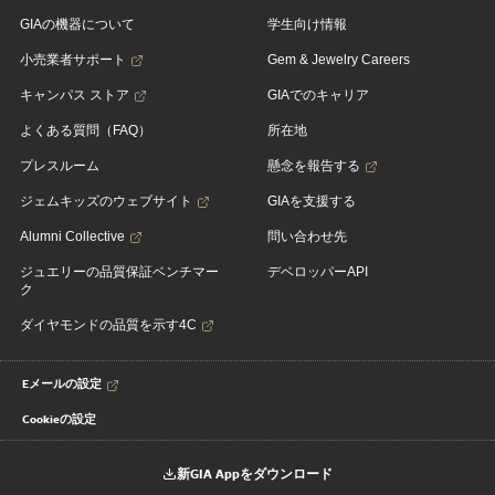
GIAの機器について
学生向け情報
小売業者サポート
Gem & Jewelry Careers
キャンパス ストア
GIAでのキャリア
よくある質問（FAQ）
所在地
プレスルーム
懸念を報告する
ジェムキッズのウェブサイト
GIAを支援する
Alumni Collective
問い合わせ先
ジュエリーの品質保証ベンチマー
デベロッパーAPI
ク
ダイヤモンドの品質を示す4C
Eメールの設定
Cookieの設定
新GIA Appをダウンロード