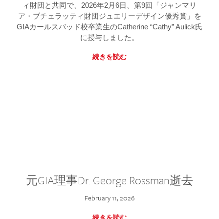
ィ財団と共同で、2026年2月6日、第9回「ジャンマリ
ア・ブチェラッティ財団ジュエリーデザイン優秀賞」を
GIAカールスバッド校卒業生のCatherine “Cathy” Aulick氏
に授与しました。
続きを読む
元GIA理事Dr. George Rossman逝去
February 11, 2026
続きを読む