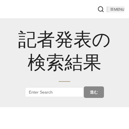
MENU
記者発表の
検索結果
進む