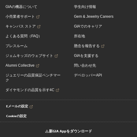
GIAの機器について
学生向け情報
小売業者サポート
Gem & Jewelry Careers
キャンパス ストア
GIAでのキャリア
よくある質問（FAQ）
所在地
プレスルーム
懸念を報告する
ジェムキッズのウェブサイト
GIAを支援する
Alumni Collective
問い合わせ先
ジュエリーの品質保証ベンチマー
デベロッパーAPI
ク
ダイヤモンドの品質を示す4C
Eメールの設定
Cookieの設定
新GIA Appをダウンロード