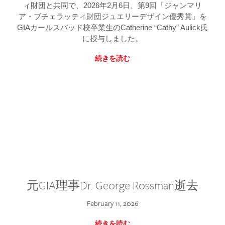
ィ財団と共同で、2026年2月6日、第9回「ジャンマリ
ア・ブチェラッティ財団ジュエリーデザイン優秀賞」を
GIAカールスバッド校卒業生のCatherine “Cathy” Aulick氏
に授与しました。
続きを読む
元GIA理事Dr. George Rossman逝去
February 11, 2026
続きを読む