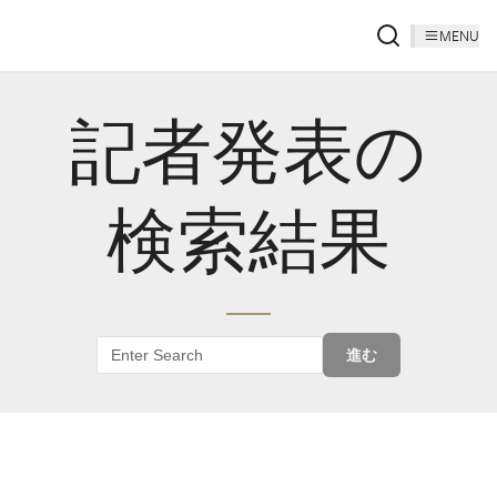
MENU
記者発表の
検索結果
進む