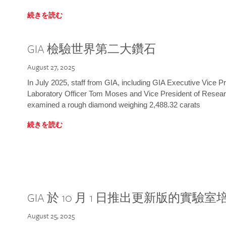
続きを読む
GIA 檢驗世界第二大鑽石
August 27, 2025
In July 2025, staff from GIA, including GIA Executive Vice 
Laboratory Officer Tom Moses and Vice President of Rese
examined a rough diamond weighing 2,488.32 carats
続きを読む
GIA 於 10 月 1 日推出更新版的實驗
August 25, 2025