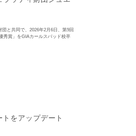
と共同で、2026年2月6日、第9回
秀賞」をGIAカールスバッド校卒
ートをアップデート