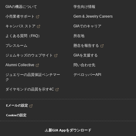
GIAの機器について
学生向け情報
小売業者サポート
Gem & Jewelry Careers
キャンパス ストア
GIAでのキャリア
よくある質問（FAQ）
所在地
プレスルーム
懸念を報告する
ジェムキッズのウェブサイト
GIAを支援する
Alumni Collective
問い合わせ先
ジュエリーの品質保証ベンチマー
デベロッパーAPI
ク
ダイヤモンドの品質を示す4C
Eメールの設定
Cookieの設定
新GIA Appをダウンロード