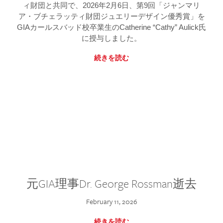
ィ財団と共同で、2026年2月6日、第9回「ジャンマリ
ア・ブチェラッティ財団ジュエリーデザイン優秀賞」を
GIAカールスバッド校卒業生のCatherine “Cathy” Aulick氏
に授与しました。
続きを読む
元GIA理事Dr. George Rossman逝去
February 11, 2026
続きを読む