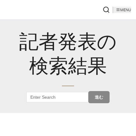
MENU
記者発表の
検索結果
進む