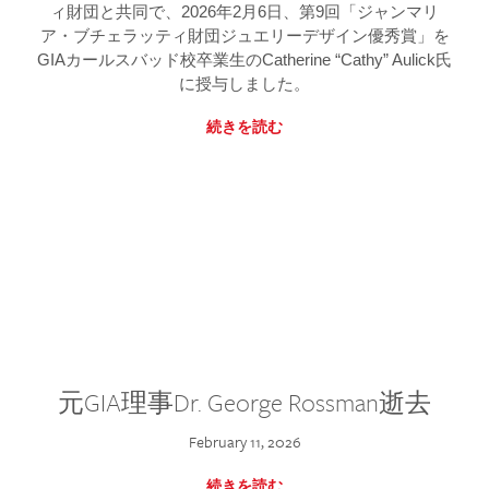
ィ財団と共同で、2026年2月6日、第9回「ジャンマリ
ア・ブチェラッティ財団ジュエリーデザイン優秀賞」を
GIAカールスバッド校卒業生のCatherine “Cathy” Aulick氏
に授与しました。
続きを読む
元GIA理事Dr. George Rossman逝去
February 11, 2026
続きを読む