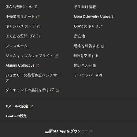
GIAの機器について
学生向け情報
小売業者サポート
Gem & Jewelry Careers
キャンパス ストア
GIAでのキャリア
よくある質問（FAQ）
所在地
プレスルーム
懸念を報告する
ジェムキッズのウェブサイト
GIAを支援する
Alumni Collective
問い合わせ先
ジュエリーの品質保証ベンチマー
デベロッパーAPI
ク
ダイヤモンドの品質を示す4C
Eメールの設定
Cookieの設定
新GIA Appをダウンロード