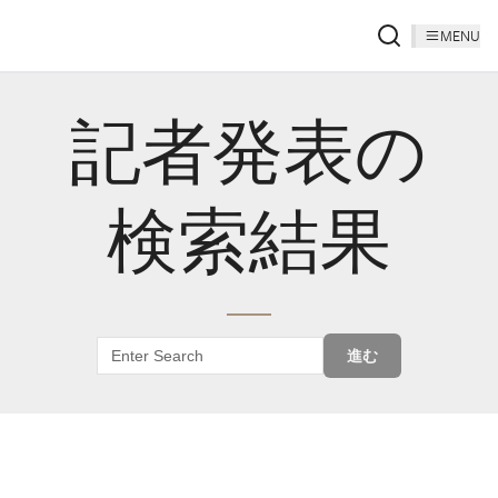
MENU
記者発表の
検索結果
進む