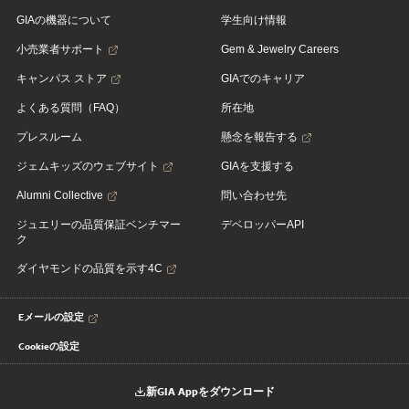
GIAの機器について
学生向け情報
小売業者サポート
Gem & Jewelry Careers
キャンパス ストア
GIAでのキャリア
よくある質問（FAQ）
所在地
プレスルーム
懸念を報告する
ジェムキッズのウェブサイト
GIAを支援する
Alumni Collective
問い合わせ先
ジュエリーの品質保証ベンチマー
デベロッパーAPI
ク
ダイヤモンドの品質を示す4C
Eメールの設定
Cookieの設定
新GIA Appをダウンロード