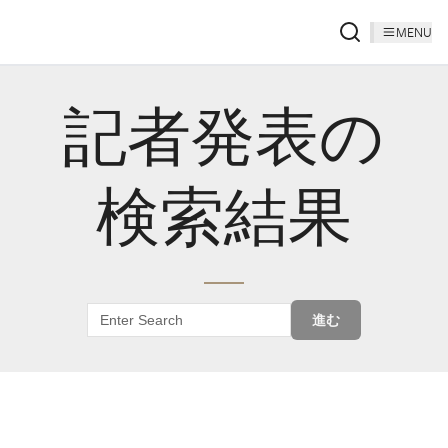
MENU
記者発表の
検索結果
進む