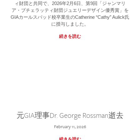
ィ財団と共同で、2026年2月6日、第9回「ジャンマリ
ア・ブチェラッティ財団ジュエリーデザイン優秀賞」を
GIAカールスバッド校卒業生のCatherine “Cathy” Aulick氏
に授与しました。
続きを読む
元GIA理事Dr. George Rossman逝去
February 11, 2026
続きを読む