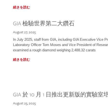
続きを読む
GIA 檢驗世界第二大鑽石
August 27, 2025
In July 2025, staff from GIA, including GIA Executive Vice 
Laboratory Officer Tom Moses and Vice President of Rese
examined a rough diamond weighing 2,488.32 carats
続きを読む
GIA 於 10 月 1 日推出更新版的實驗
August 25, 2025