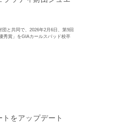
と共同で、2026年2月6日、第9回
秀賞」をGIAカールスバッド校卒
ートをアップデート