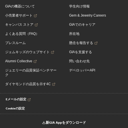
GIAの機器について
学生向け情報
小売業者サポート
Gem & Jewelry Careers
キャンパス ストア
GIAでのキャリア
よくある質問（FAQ）
所在地
プレスルーム
懸念を報告する
ジェムキッズのウェブサイト
GIAを支援する
Alumni Collective
問い合わせ先
ジュエリーの品質保証ベンチマー
デベロッパーAPI
ク
ダイヤモンドの品質を示す4C
Eメールの設定
Cookieの設定
新GIA Appをダウンロード