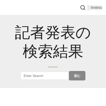
MENU
記者発表の
検索結果
進む