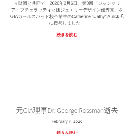
ィ財団と共同で、2026年2月6日、第9回「ジャンマリ
ア・ブチェラッティ財団ジュエリーデザイン優秀賞」を
GIAカールスバッド校卒業生のCatherine “Cathy” Aulick氏
に授与しました。
続きを読む
元GIA理事Dr. George Rossman逝去
February 11, 2026
続きを読む