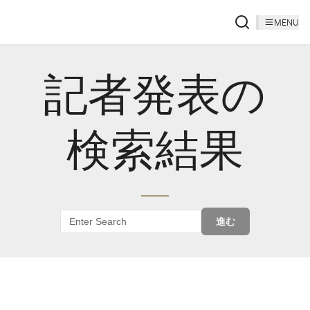
MENU
記者発表の
検索結果
進む