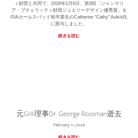
ィ財団と共同で、2026年2月6日、第9回「ジャンマリ
ア・ブチェラッティ財団ジュエリーデザイン優秀賞」を
GIAカールスバッド校卒業生のCatherine “Cathy” Aulick氏
に授与しました。
続きを読む
元GIA理事Dr. George Rossman逝去
February 11, 2026
続きを読む