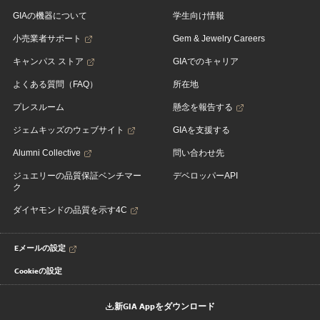
GIAの機器について
学生向け情報
小売業者サポート
Gem & Jewelry Careers
キャンパス ストア
GIAでのキャリア
よくある質問（FAQ）
所在地
プレスルーム
懸念を報告する
ジェムキッズのウェブサイト
GIAを支援する
Alumni Collective
問い合わせ先
ジュエリーの品質保証ベンチマー
デベロッパーAPI
ク
ダイヤモンドの品質を示す4C
Eメールの設定
Cookieの設定
新GIA Appをダウンロード