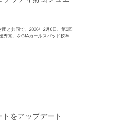
と共同で、2026年2月6日、第9回
秀賞」をGIAカールスバッド校卒
ートをアップデート