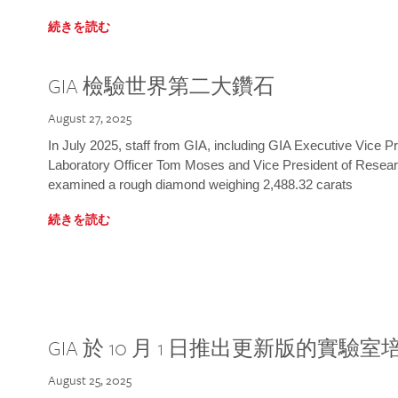
続きを読む
GIA 檢驗世界第二大鑽石
August 27, 2025
In July 2025, staff from GIA, including GIA Executive Vice 
Laboratory Officer Tom Moses and Vice President of Rese
examined a rough diamond weighing 2,488.32 carats
続きを読む
GIA 於 10 月 1 日推出更新版的實驗
August 25, 2025