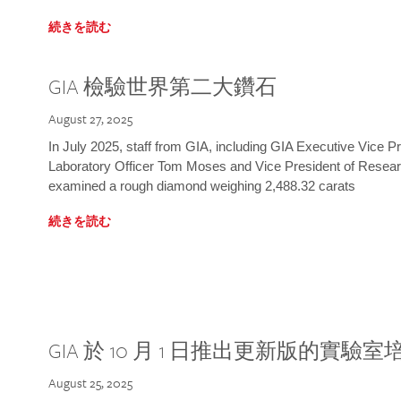
続きを読む
GIA 檢驗世界第二大鑽石
August 27, 2025
In July 2025, staff from GIA, including GIA Executive Vice 
Laboratory Officer Tom Moses and Vice President of Rese
examined a rough diamond weighing 2,488.32 carats
続きを読む
GIA 於 10 月 1 日推出更新版的實驗
August 25, 2025