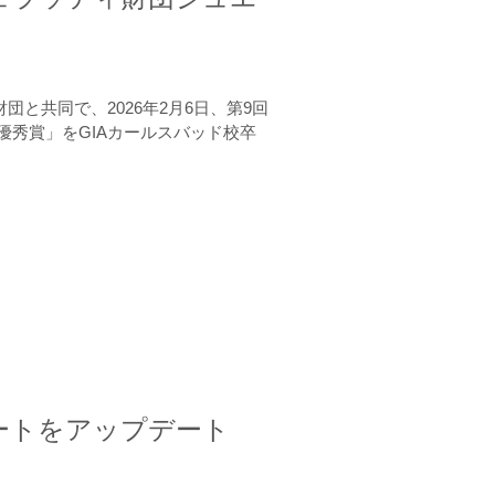
と共同で、2026年2月6日、第9回
秀賞」をGIAカールスバッド校卒
ートをアップデート