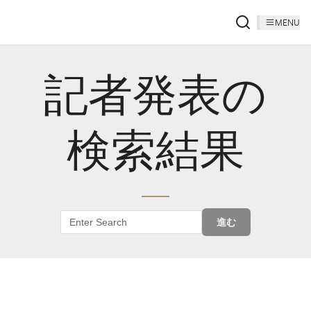
MENU
記者発表の
検索結果
進む