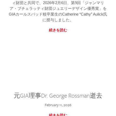
ィ財団と共同で、2026年2月6日、第9回「ジャンマリ
ア・ブチェラッティ財団ジュエリーデザイン優秀賞」を
GIAカールスバッド校卒業生のCatherine “Cathy” Aulick氏
に授与しました。
続きを読む
元GIA理事Dr. George Rossman逝去
February 11, 2026
続きを読む