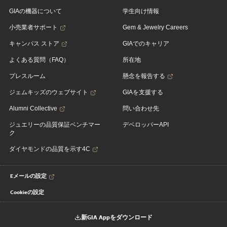
GIAの機器について
学生向け情報
小売業者サポート
Gem & Jewelry Careers
キャンパス ストア
GIAでのキャリア
よくある質問（FAQ）
所在地
プレスルーム
懸念を報告する
ジェムキッズのウェブサイト
GIAを支援する
Alumni Collective
問い合わせ先
ジュエリーの品質保証ベンチマー
デベロッパーAPI
ク
ダイヤモンドの品質を示す4C
Eメールの設定
Cookieの設定
新GIA Appをダウンロード