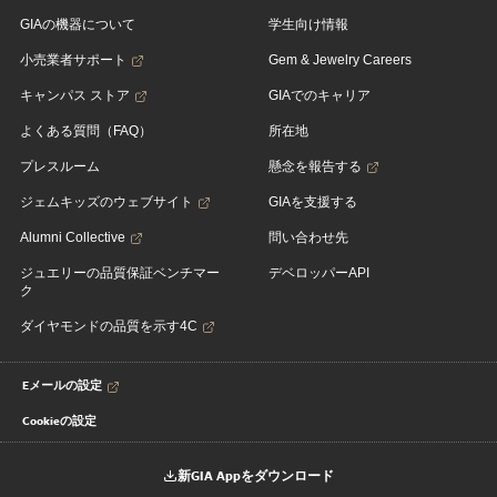
GIAの機器について
学生向け情報
小売業者サポート
Gem & Jewelry Careers
キャンパス ストア
GIAでのキャリア
よくある質問（FAQ）
所在地
プレスルーム
懸念を報告する
ジェムキッズのウェブサイト
GIAを支援する
Alumni Collective
問い合わせ先
ジュエリーの品質保証ベンチマー
デベロッパーAPI
ク
ダイヤモンドの品質を示す4C
Eメールの設定
Cookieの設定
新GIA Appをダウンロード