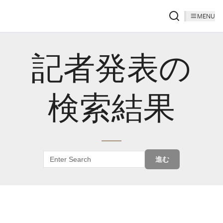
MENU
記者発表の
検索結果
進む