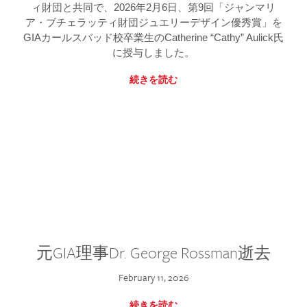
ィ財団と共同で、2026年2月6日、第9回「ジャンマリ
ア・ブチェラッティ財団ジュエリーデザイン優秀賞」を
GIAカールスバッド校卒業生のCatherine “Cathy” Aulick氏
に授与しました。
続きを読む
元GIA理事Dr. George Rossman逝去
February 11, 2026
続きを読む