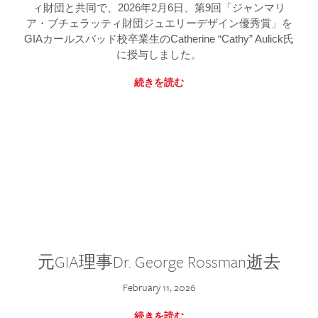
ィ財団と共同で、2026年2月6日、第9回「ジャンマリ
ア・ブチェラッティ財団ジュエリーデザイン優秀賞」を
GIAカールスバッド校卒業生のCatherine “Cathy” Aulick氏
に授与しました。
続きを読む
元GIA理事Dr. George Rossman逝去
February 11, 2026
続きを読む