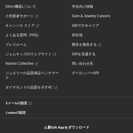
GIAの機器について
学生向け情報
小売業者サポート
Gem & Jewelry Careers
キャンパス ストア
GIAでのキャリア
よくある質問（FAQ）
所在地
プレスルーム
懸念を報告する
ジェムキッズのウェブサイト
GIAを支援する
Alumni Collective
問い合わせ先
ジュエリーの品質保証ベンチマー
デベロッパーAPI
ク
ダイヤモンドの品質を示す4C
Eメールの設定
Cookieの設定
新GIA Appをダウンロード