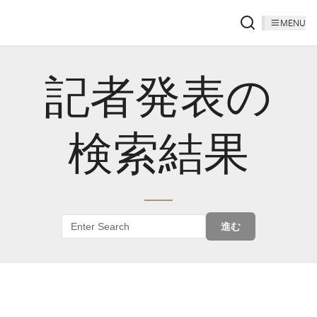
MENU
記者発表の
検索結果
進む