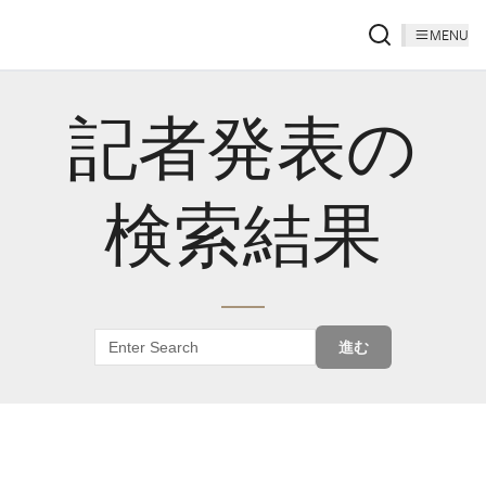
MENU
記者発表の
検索結果
進む