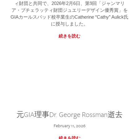
ィ財団と共同で、2026年2月6日、第9回「ジャンマリ
ア・ブチェラッティ財団ジュエリーデザイン優秀賞」を
GIAカールスバッド校卒業生のCatherine “Cathy” Aulick氏
に授与しました。
続きを読む
元GIA理事Dr. George Rossman逝去
February 11, 2026
続きを読む