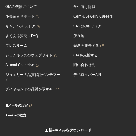
GIAの機器について
学生向け情報
小売業者サポート
Gem & Jewelry Careers
キャンパス ストア
GIAでのキャリア
よくある質問（FAQ）
所在地
プレスルーム
懸念を報告する
ジェムキッズのウェブサイト
GIAを支援する
Alumni Collective
問い合わせ先
ジュエリーの品質保証ベンチマー
デベロッパーAPI
ク
ダイヤモンドの品質を示す4C
Eメールの設定
Cookieの設定
新GIA Appをダウンロード